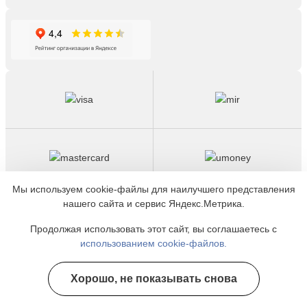
Мы используем cookie-файлы для наилучшего представления
нашего сайта и сервис Яндекс.Метрика.
Вся информация на сайте не является публичной
Продолжая использовать этот сайт, вы соглашаетесь с
офертой, несёт сугубо информационный характер, и не
использованием cookie-файлов.
служит для постановки диагноза и назначения лечения.
Есть противопоказания, необходимо
проконсультироваться с врачом. Консультационные
Хорошо, не показывать снова
Полезные курсы
услуги, оказываемые по телефону, мессенджерам и в
соцсетях носят исключительно информационный