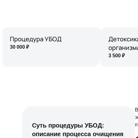
Процедура УБОД
Детоксик
организм
30 000
₽
3 500
₽
В
э
Суть процедуры УБОД:
п
описание процесса очищения