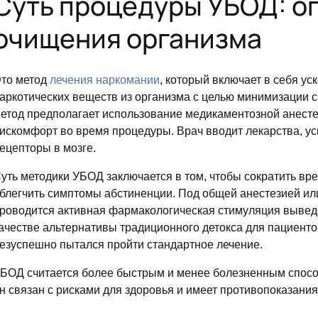
Суть процедуры УБОД: о
очищения организма
то метод
лечения наркомании
, который включает в себя у
аркотических веществ из организма с целью минимизации 
етод предполагает использование медикаментозной анесте
искомфорт во время процедуры. Врач вводит лекарства, у
ецепторы в мозге.
уть методики УБОД заключается в том, чтобы сократить вр
блегчить симптомы абстиненции. Под общей анестезией или 
роводится активная фармакологическая стимуляция вывед
ачестве альтернативы традиционного детокса для пациенто
езуспешно пытался пройти стандартное лечение.
БОД считается более быстрым и менее болезненным спосо
н связан с рисками для здоровья и имеет противопоказани