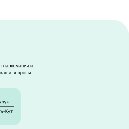
от наркомании и
а ваши вопросы
улун
ть-Кут