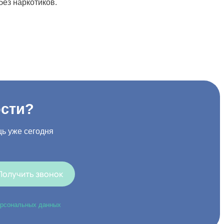
ез наркотиков.
ости?
ь уже сегодня
Получить звонок
ерсональных данных