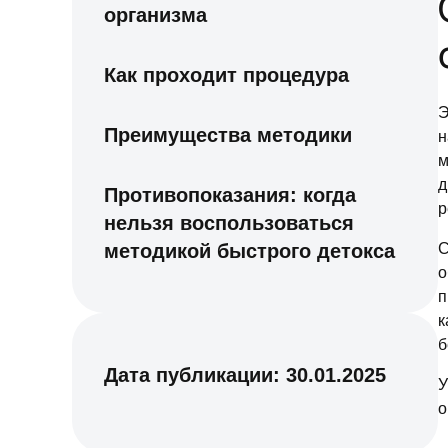
организма
Как проходит процедура
Э
Преимущества методики
н
м
д
Противопоказания: когда
р
нельзя воспользоваться
методикой быстрого детокса
С
о
п
к
б
Дата публикации:
30.01.2025
У
о