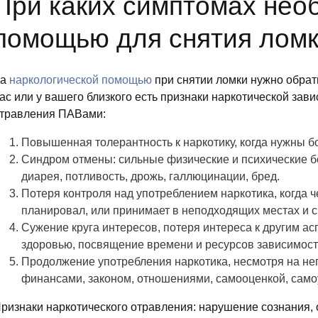
При каких симптомах нео
помощью для снятия ломк
За
наркологической помощью
при снятии ломки нужно обрати
ас или у вашего близкого есть признаки наркотической зав
травления ПАВами:
Повышенная толерантность к наркотику, когда нужны 
Синдром отмены: сильные физические и психические бол
диарея, потливость, дрожь, галлюцинации, бред.
Потеря контроля над употреблением наркотика, когда ч
планировал, или принимает в неподходящих местах и с
Сужение круга интересов, потеря интереса к другим асп
здоровью, посвящение времени и ресурсов зависимост
Продолжение употребления наркотика, несмотря на не
финансами, законом, отношениями, самооценкой, сам
ризнаки наркотического отравления: нарушение сознания, 