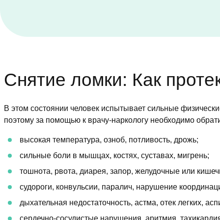
Снятие ломки: Как проте
В этом состоянии человек испытывает сильные физические 
поэтому за помощью к врачу-наркологу необходимо обрат
высокая температура, озноб, потливость, дрожь;
сильные боли в мышцах, костях, суставах, мигрень;
тошнота, рвота, диарея, запор, желудочные или кише
судороги, конвульсии, паралич, нарушение координац
дыхательная недостаточность, астма, отек легких, а
сердечно-сосудистые нарушения, аритмия, тахикардия,