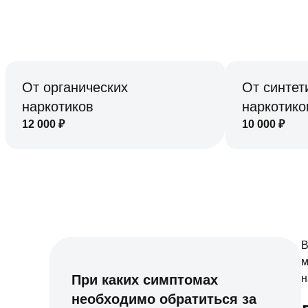
От органических
От синтет
наркотиков
наркотико
12 000
₽
10 000
₽
В
м
При каких симптомах
н
необходимо обратиться за