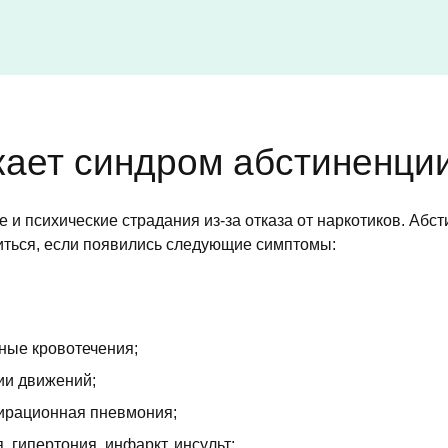
кает синдром абстиненци
и психические страдания из-за отказа от наркотиков. Абст
иться, если появились следующие симптомы:
чные кровотечения;
ии движений;
спирационная пневмония;
 гипертония, инфаркт, инсульт;