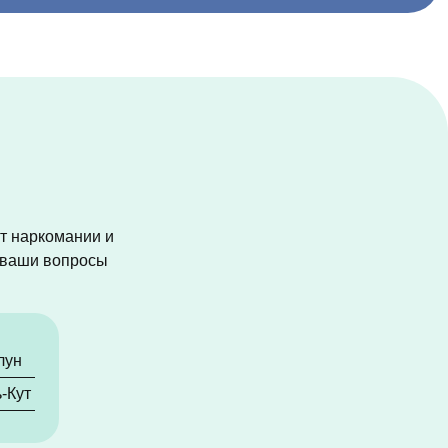
от наркомании и
а ваши вопросы
лун
ь-Кут